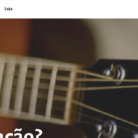
Loja
ação?