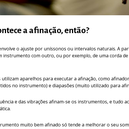
ntece a afinação, então?
nvolve o ajuste por uníssonos ou intervalos naturais. A part
m instrumento com outro, ou por exemplo, de uma corda de
utilizam aparelhos para executar a afinação, como afinadore
idos no instrumento) e diapasões (muito utilizado para afin
quência e das vibrações afinam-se os instrumentos, e tudo a
tica.
rumento muito bem afinado só tende a melhorar o seu som