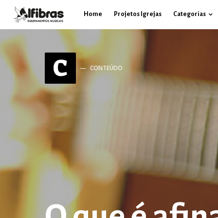
Home
Projetos Igrejas
Categorias
C
CONTEÚDO
O que é afin