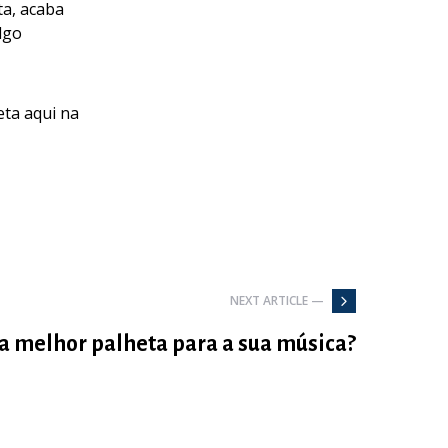
ta, acaba
lgo
eta aqui na
NEXT ARTICLE —
a melhor palheta para a sua música?