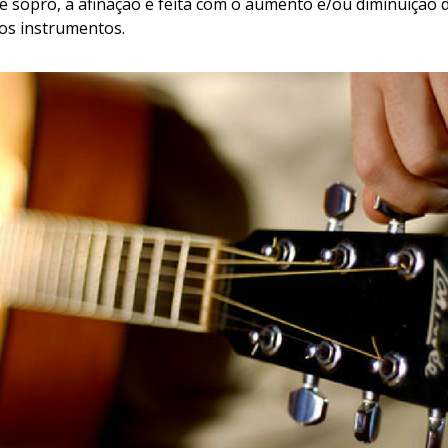
e sopro, a afinação é feita com o aumento e/ou diminuição 
os instrumentos.