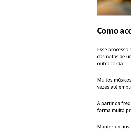
Como aco
Esse processo e
das notas de u
outra corda.
Muitos músicos 
vezes até embut
A partir da fre
forma muito prá
Manter um inst