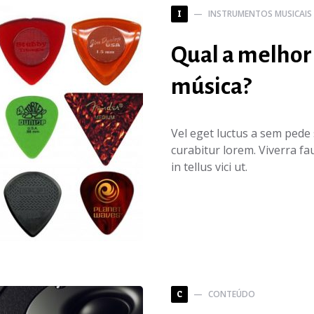
INSTRUMENTOS MUSICAIS
I
Qual a melhor 
música?
Vel eget luctus a sem pede 
curabitur lorem. Viverra fa
in tellus vici ut.
CONTEÚDO
C