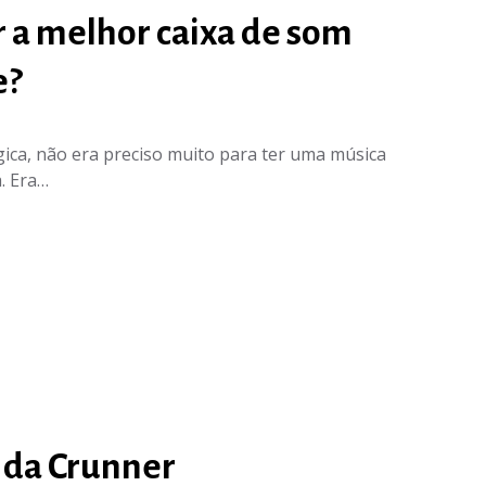
 a melhor caixa de som
e?
ica, não era preciso muito para ter uma música
. Era…
 da Crunner