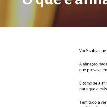
Você sabia que
A afinação nad
que provavelme
É como se a af
para que a músi
Tem tudo a ver 