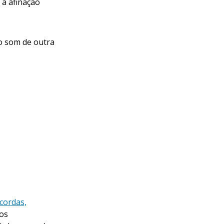
 a afinação
o som de outra
cordas,
nos